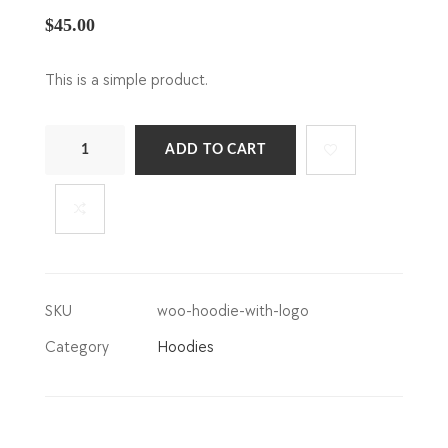
$
45.00
This is a simple product.
Hoodie
ADD TO CART
with
Logo
quantity
SKU
woo-hoodie-with-logo
Category
Hoodies